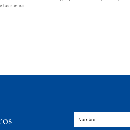
e tus sueños!
ros