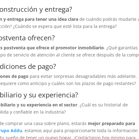
construcción y entrega?
 y entrega para tener una idea clara
de cuándo podrás mudarte a
ción? ¿Cuándo se espera que esté lista para la entrega?
postventa ofrecen?
ios postventa que ofrece el promotor inmobiliario
. ¿Qué garantías
ipo de servicio de atención al cliente se ofrece después de la comp
ndiciones de pago?
ciones de pago
para evitar sorpresas desagradables más adelante.
 requiere como anticipo y cuáles son los plazos de pago restantes?
iliario y su experiencia?
iliario y su experiencia en el sector
. ¿Cuál es su historial de
ida y confiable en la industria?
 de comprar una casa sobre plano, estarás
mejor preparado para
rupo Addu
, estamos aquí para proporcionarte toda la información
d tu sueño de tener un nuevo hogar. ¡Contáctanos hoy mismo para