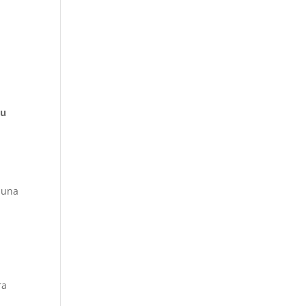
su
 una
ra